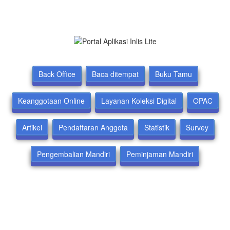
Back Office
Baca ditempat
Buku Tamu
Keanggotaan Online
Layanan Koleksi Digital
OPAC
Artikel
Pendaftaran Anggota
Statistik
Survey
Pengembalian Mandiri
Peminjaman Mandiri